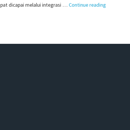
"Arsitek
apat dicapai melalui integrasi …
Continue reading
Futuristik:
Merancang
Kota
Cerdas
dengan
Teknologi
AI"