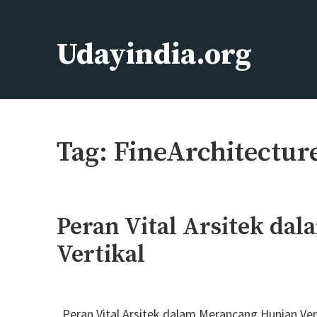
Skip
to
Udayindia.org
content
Film Action Bollywood
Tag:
FineArchitectur
Peran Vital Arsitek da
Vertikal
Peran Vital Arsitek dalam Merancang Hunian Ver