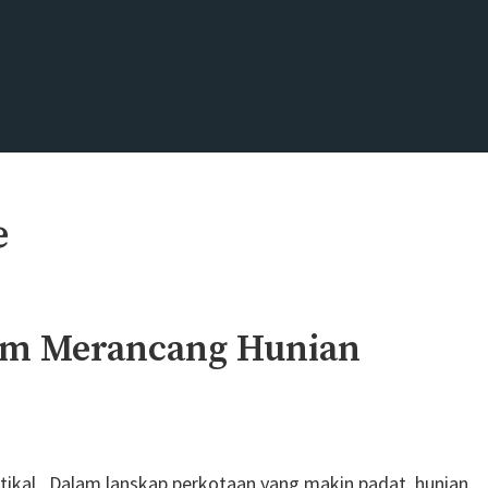
e
lam Merancang Hunian
tikal Dalam lanskap perkotaan yang makin padat, hunian