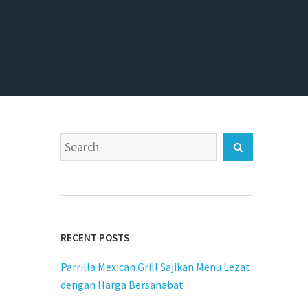
Search
Search
for:
RECENT POSTS
Parrilla Mexican Grill Sajikan Menu Lezat
dengan Harga Bersahabat