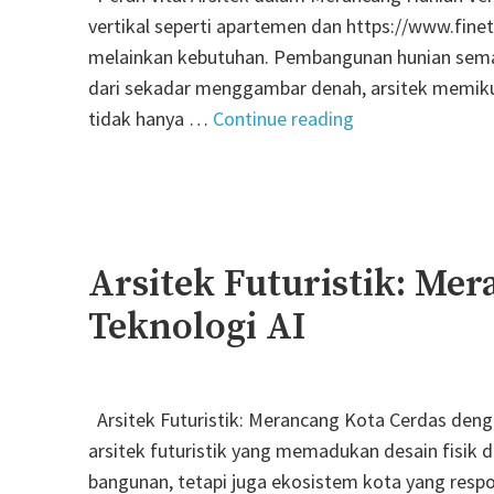
vertikal seperti apartemen dan https://www.fin
melainkan kebutuhan. Pembangunan hunian semacam
dari sekadar menggambar denah, arsitek memiku
"Peran
tidak hanya …
Continue reading
Vital
Arsitek
dalam
Merancang
Hunian
Arsitek Futuristik: Me
Vertikal"
Teknologi AI
Arsitek Futuristik: Merancang Kota Cerdas den
arsitek futuristik yang memadukan desain fisik
bangunan, tetapi juga ekosistem kota yang respon