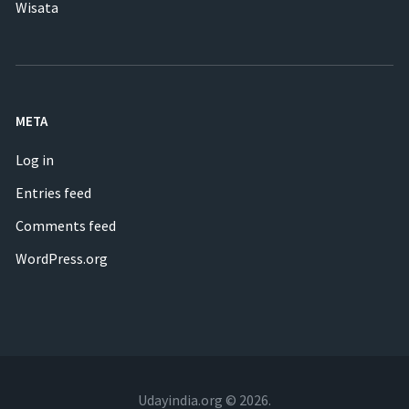
Wisata
META
Log in
Entries feed
Comments feed
WordPress.org
Udayindia.org © 2026.