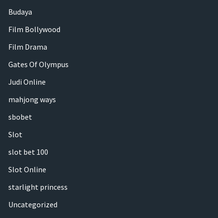
Budaya
Film Bollywood
Film Drama
Gates Of Olympus
Judi Online
mahjong ways
sbobet
Slot
slot bet 100
Slot Online
starlight princess
Uncategorized