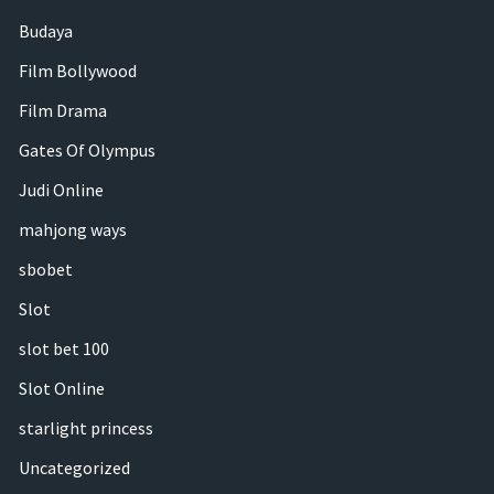
Budaya
Film Bollywood
Film Drama
Gates Of Olympus
Judi Online
mahjong ways
sbobet
Slot
slot bet 100
Slot Online
starlight princess
Uncategorized