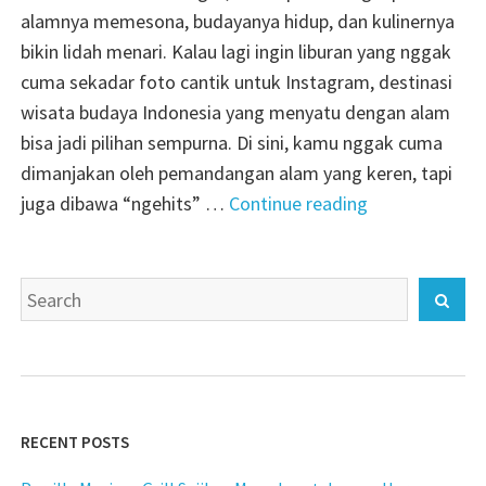
alamnya memesona, budayanya hidup, dan kulinernya
bikin lidah menari. Kalau lagi ingin liburan yang nggak
cuma sekadar foto cantik untuk Instagram, destinasi
wisata budaya Indonesia yang menyatu dengan alam
bisa jadi pilihan sempurna. Di sini, kamu nggak cuma
dimanjakan oleh pemandangan alam yang keren, tapi
"Destinasi
juga dibawa “ngehits” …
Continue reading
Wisata
Budaya
Search
Indonesia
Sear
for:
yang
Menyatu
dengan
Alam:
RECENT POSTS
Liburan
Biar