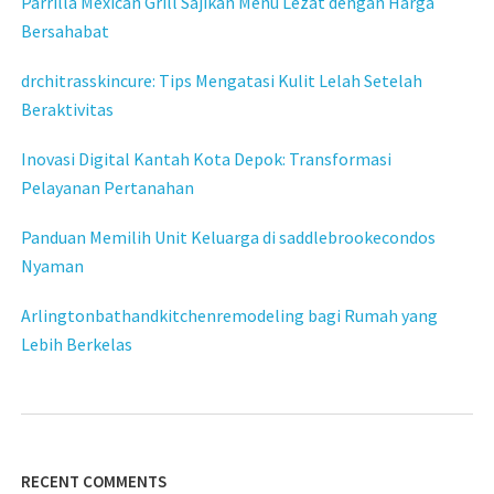
Parrilla Mexican Grill Sajikan Menu Lezat dengan Harga
Hati
Bersahabat
Senang,
drchitrasskincure: Tips Mengatasi Kulit Lelah Setelah
Perut
Beraktivitas
Pun
Ikut
Inovasi Digital Kantah Kota Depok: Transformasi
Bahagia"
Pelayanan Pertanahan
Panduan Memilih Unit Keluarga di saddlebrookecondos
Nyaman
Arlingtonbathandkitchenremodeling bagi Rumah yang
Lebih Berkelas
RECENT COMMENTS