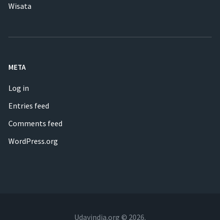
Wisata
META
Log in
Entries feed
Comments feed
WordPress.org
Udayindia.org © 2026.