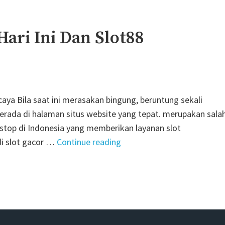
Hari Ini Dan Slot88
rcaya Bila saat ini merasakan bingung, beruntung sekali
rada di halaman situs website yang tepat. merupakan sala
onstop di Indonesia yang memberikan layanan slot
"Daftar
udi slot gacor …
Continue reading
Situs
Slot
Gacor
Hari
Ini