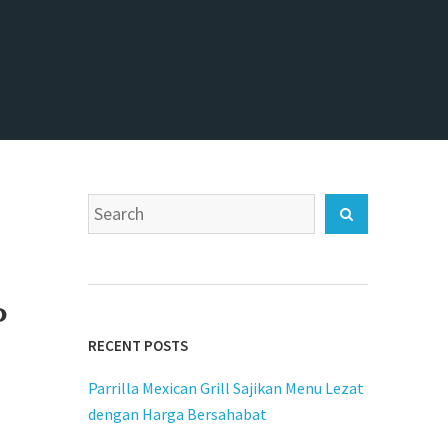
Search
Search
for:
P
RECENT POSTS
Parrilla Mexican Grill Sajikan Menu Lezat
dengan Harga Bersahabat