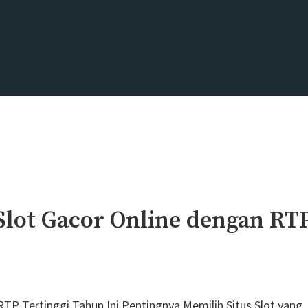
 Slot Gacor Online dengan RT
RTP Tertinggi Tahun Ini Pentingnya Memilih Situs Slot yang