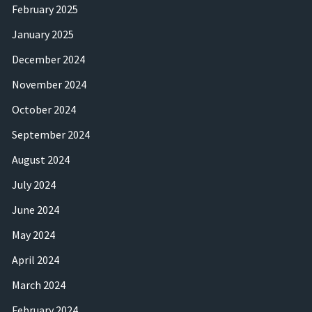
February 2025
January 2025
December 2024
November 2024
October 2024
September 2024
August 2024
July 2024
June 2024
May 2024
April 2024
March 2024
February 2024