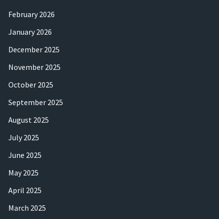
February 2026
January 2026
December 2025
November 2025
October 2025
September 2025
August 2025
July 2025
June 2025
May 2025
April 2025
March 2025