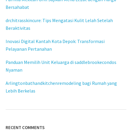
Bersahabat
drchitrasskincure: Tips Mengatasi Kulit Lelah Setelah
Beraktivitas
Inovasi Digital Kantah Kota Depok: Transformasi
Pelayanan Pertanahan
Panduan Memilih Unit Keluarga di saddlebrookecondos
Nyaman
Arlingtonbathandkitchenremodeling bagi Rumah yang
Lebih Berkelas
RECENT COMMENTS