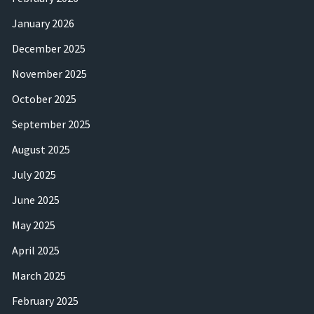
January 2026
December 2025
November 2025
October 2025
September 2025
August 2025
July 2025
June 2025
May 2025
April 2025
March 2025
February 2025