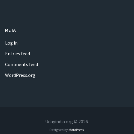
META
Log in
Entries feed
Comments feed
WordPress.org
Udayindia.org © 2026.
Designed by
MotoPress
.