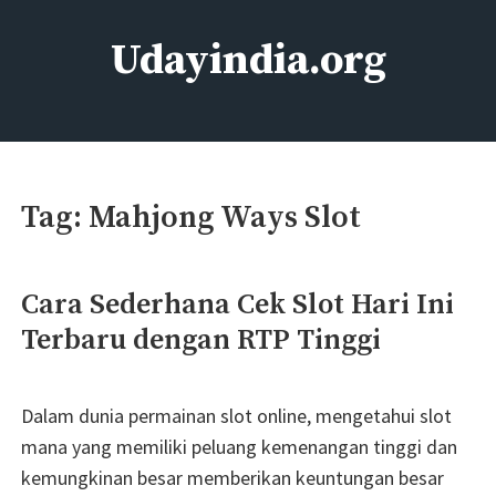
Skip
to
Udayindia.org
content
Film Action Bollywood
Tag:
Mahjong Ways Slot
Cara Sederhana Cek Slot Hari Ini
Terbaru dengan RTP Tinggi
Dalam dunia permainan slot online, mengetahui slot
mana yang memiliki peluang kemenangan tinggi dan
kemungkinan besar memberikan keuntungan besar