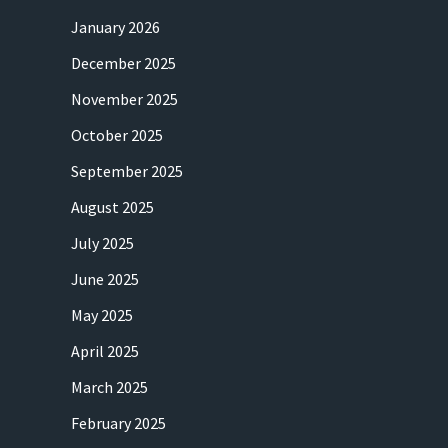
January 2026
December 2025
November 2025
October 2025
September 2025
August 2025
July 2025
June 2025
May 2025
April 2025
March 2025
February 2025