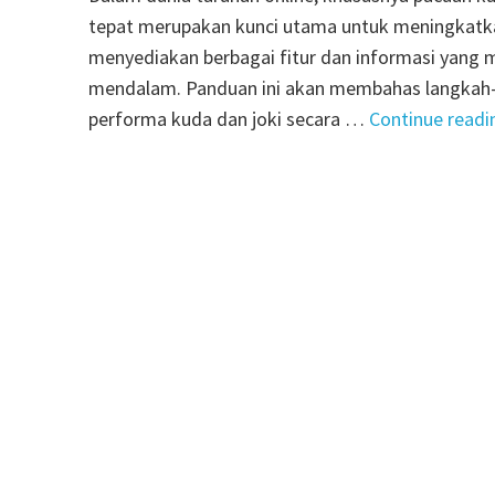
tepat merupakan kunci utama untuk meningkatka
menyediakan berbagai fitur dan informasi yang
mendalam. Panduan ini akan membahas langkah-
performa kuda dan joki secara …
Continue readi