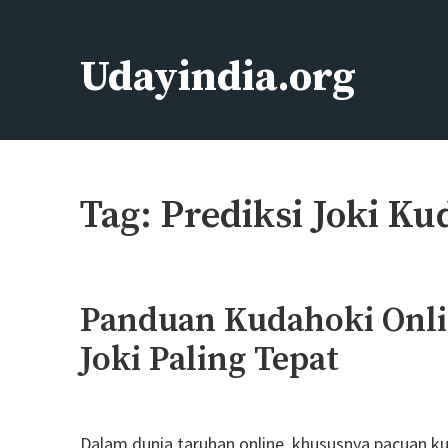
Skip
to
Udayindia.org
content
Film Action Bollywood
Tag:
Prediksi Joki Ku
Panduan Kudahoki Onlin
Joki Paling Tepat
Dalam dunia taruhan online, khususnya pacuan 