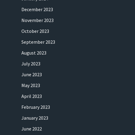
December 2023
November 2023
October 2023
September 2023
August 2023
July 2023
June 2023
May 2023
April 2023
February 2023
January 2023
June 2022