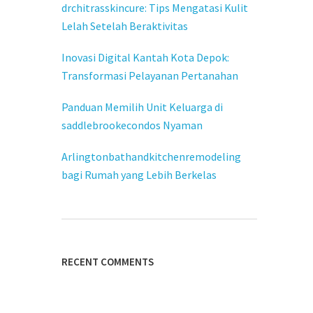
drchitrasskincure: Tips Mengatasi Kulit
Lelah Setelah Beraktivitas
Inovasi Digital Kantah Kota Depok:
Transformasi Pelayanan Pertanahan
Panduan Memilih Unit Keluarga di
saddlebrookecondos Nyaman
Arlingtonbathandkitchenremodeling
bagi Rumah yang Lebih Berkelas
RECENT COMMENTS