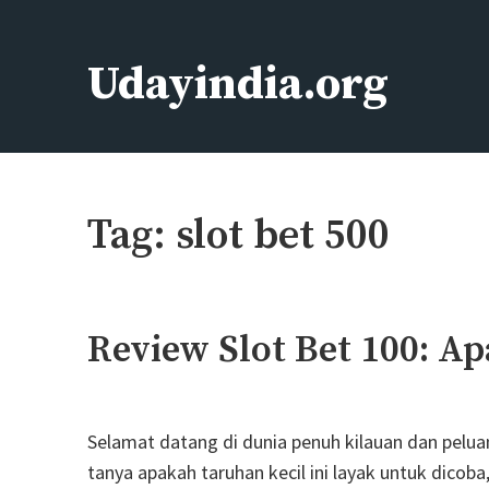
Skip
to
Udayindia.org
content
Film Action Bollywood
Tag:
slot bet 500
Review Slot Bet 100: A
Selamat datang di dunia penuh kilauan dan pelua
tanya apakah taruhan kecil ini layak untuk dicoba