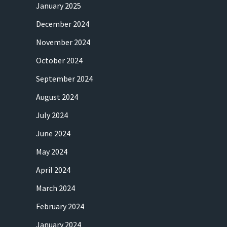
January 2025
December 2024
November 2024
October 2024
September 2024
August 2024
July 2024
June 2024
May 2024
April 2024
March 2024
February 2024
January 2024