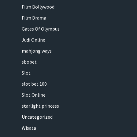
Film Bollywood
Film Drama
Gates Of Olympus
Judi Online
mahjong ways
sbobet
Slot
slot bet 100
Slot Online
starlight princess
Uncategorized
Wisata