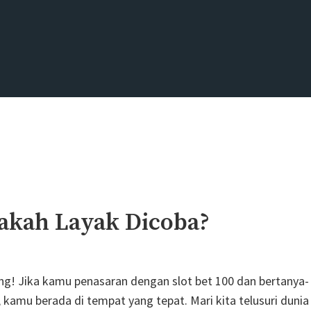
pakah Layak Dicoba?
ng! Jika kamu penasaran dengan slot bet 100 dan bertanya-
, kamu berada di tempat yang tepat. Mari kita telusuri dunia