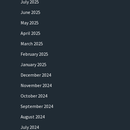
July 2025
June 2025
May 2025
April 2025
March 2025
February 2025
January 2025
December 2024
November 2024
October 2024
September 2024
August 2024
July 2024