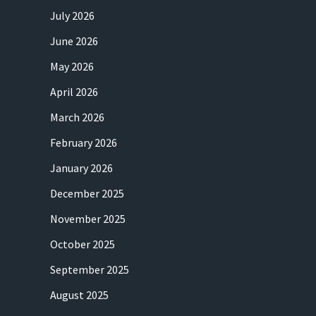
July 2026
June 2026
May 2026
April 2026
March 2026
February 2026
January 2026
December 2025
November 2025
October 2025
September 2025
August 2025