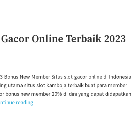
 Gacor Online Terbaik 2023
3 Bonus New Member Situs slot gacor online di Indonesia
ing utama situs slot kamboja terbaik buat para member
gacor bonus new member 20% di dini yang dapat didapatkan
"Rekomendasi
ntinue reading
Situs
Slot
Gacor
Online