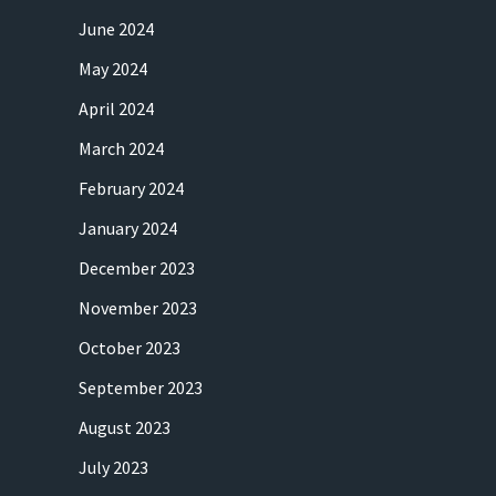
June 2024
May 2024
April 2024
March 2024
February 2024
January 2024
December 2023
November 2023
October 2023
September 2023
August 2023
July 2023