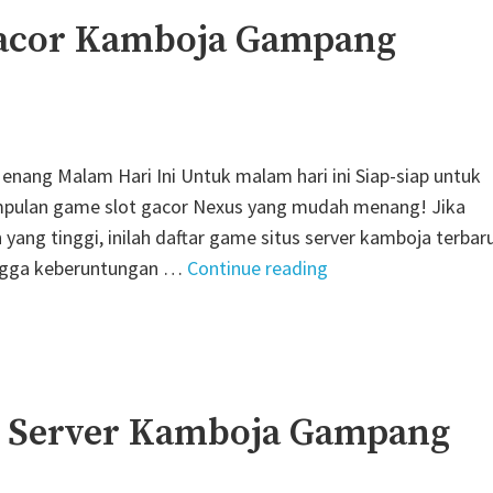
Terbaik
acor Kamboja Gampang
2023
Bonus
New
Member"
ng Malam Hari Ini Untuk malam hari ini Siap-siap untuk
pulan game slot gacor Nexus yang mudah menang! Jika
ng tinggi, inilah daftar game situs server kamboja terbar
"Kumpulan
ingga keberuntungan …
Continue reading
Game
Slot
Gacor
Kamboja
Gampang
ot Server Kamboja Gampang
Menang
Malam