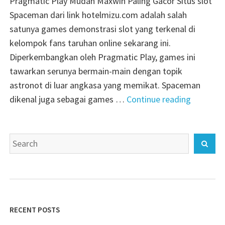
Pragmatic Play Mudah Maxwin Paling Gacor Situs slot
Depan"
Spaceman dari link hotelmizu.com adalah salah
satunya games demonstrasi slot yang terkenal di
kelompok fans taruhan online sekarang ini.
Diperkembangkan oleh Pragmatic Play, games ini
tawarkan serunya bermain-main dengan topik
astronot di luar angkasa yang memikat. Spaceman
"Main
dikenal juga sebagai games …
Continue reading
Slot
QRIS
Search
5000,
Sear
for:
Kesempa
Jackpot
Terbuka
Lebar!"
RECENT POSTS