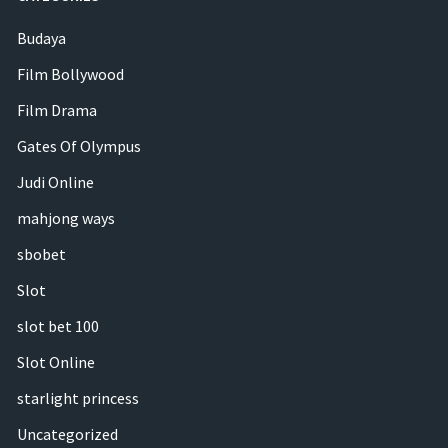
Budaya
Film Bollywood
Film Drama
Gates Of Olympus
Judi Online
mahjong ways
sbobet
Slot
slot bet 100
Slot Online
starlight princess
Uncategorized