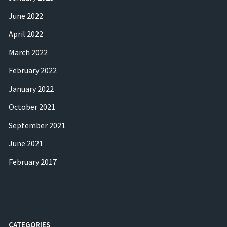
June 2022
April 2022
March 2022
February 2022
January 2022
October 2021
September 2021
June 2021
February 2017
CATEGORIES