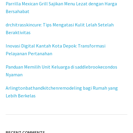
Parrilla Mexican Grill Sajikan Menu Lezat dengan Harga
Bersahabat
drchitrasskincure: Tips Mengatasi Kulit Lelah Setelah
Beraktivitas
Inovasi Digital Kantah Kota Depok: Transformasi
Pelayanan Pertanahan
Panduan Memilih Unit Keluarga di saddlebrookecondos
Nyaman
Arlingtonbathandkitchenremodeling bagi Rumah yang
Lebih Berkelas
RECENT COMMENTS