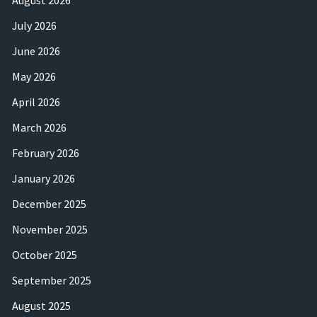
August 2026
July 2026
June 2026
May 2026
April 2026
March 2026
February 2026
January 2026
December 2025
November 2025
October 2025
September 2025
August 2025