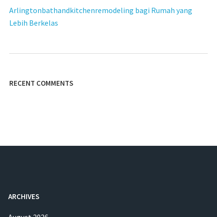
Arlingtonbathandkitchenremodeling bagi Rumah yang
Lebih Berkelas
RECENT COMMENTS
ARCHIVES