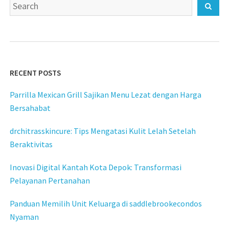
Search
Sear
for:
RECENT POSTS
Parrilla Mexican Grill Sajikan Menu Lezat dengan Harga
Bersahabat
drchitrasskincure: Tips Mengatasi Kulit Lelah Setelah
Beraktivitas
Inovasi Digital Kantah Kota Depok: Transformasi
Pelayanan Pertanahan
Panduan Memilih Unit Keluarga di saddlebrookecondos
Nyaman