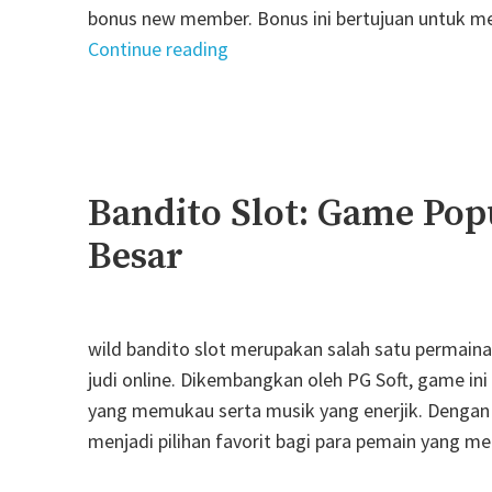
bonus new member. Bonus ini bertujuan untuk 
"Jadikan
Continue reading
Deposito
Anda
Berlipat
Ganda
dengan
Bandito Slot: Game Po
Bonus
Besar
New
Member
dari
wild bandito slot merupakan salah satu permaina
Spaceman88"
judi online. Dikembangkan oleh PG Soft, game i
yang memukau serta musik yang enerjik. Dengan f
menjadi pilihan favorit bagi para pemain yang 