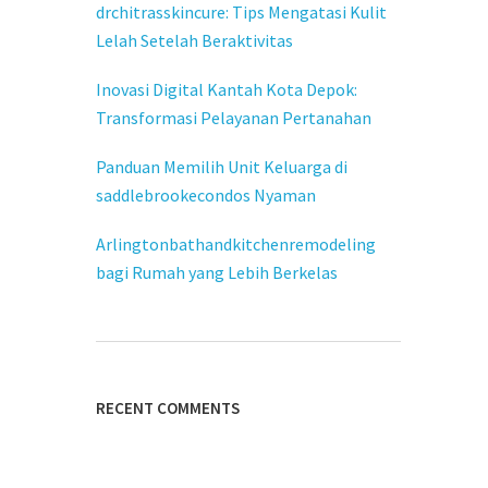
drchitrasskincure: Tips Mengatasi Kulit
Lelah Setelah Beraktivitas
Inovasi Digital Kantah Kota Depok:
Transformasi Pelayanan Pertanahan
Panduan Memilih Unit Keluarga di
saddlebrookecondos Nyaman
Arlingtonbathandkitchenremodeling
s
bagi Rumah yang Lebih Berkelas
RECENT COMMENTS