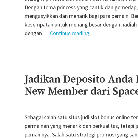
Dengan tema princess yang cantik dan gemerlap
mengasyikkan dan menarik bagi para pemain. Be
kesempatan untuk menang besar dengan hadiah ja
"Ingin
dengan …
Continue reading
Menang
Besar?
Coba
Keberuntungan
Anda
Jadikan Deposito Anda 
di
New Member dari Spa
Starlight
Princess"
Sebagai salah satu situs judi slot bonus online
permainan yang menarik dan berkualitas, tetapi
pemainnya. Salah satu strategi promosi yang sa