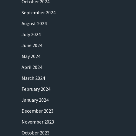
October 2024
September 2024
August 2024
July 2024
June 2024
May 2024
April 2024
March 2024
February 2024
January 2024
December 2023
November 2023
October 2023