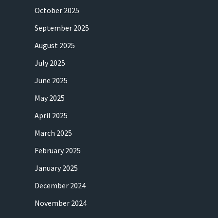
October 2025
September 2025
August 2025
July 2025
June 2025
May 2025
April 2025
March 2025
February 2025
January 2025
December 2024
November 2024