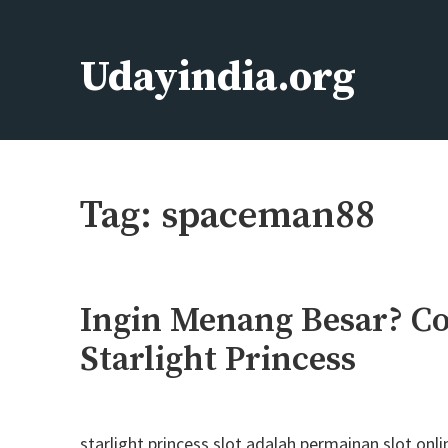
Skip
to
Udayindia.org
content
Film Action Bollywood
Tag:
spaceman88
Ingin Menang Besar? C
Starlight Princess
starlight princess slot adalah permainan slot on