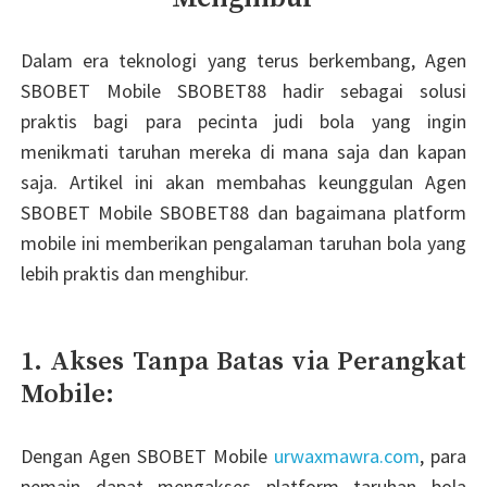
Dalam era teknologi yang terus berkembang, Agen
SBOBET Mobile SBOBET88 hadir sebagai solusi
praktis bagi para pecinta judi bola yang ingin
menikmati taruhan mereka di mana saja dan kapan
saja. Artikel ini akan membahas keunggulan Agen
SBOBET Mobile SBOBET88 dan bagaimana platform
mobile ini memberikan pengalaman taruhan bola yang
lebih praktis dan menghibur.
1. Akses Tanpa Batas via Perangkat
Mobile:
Dengan Agen SBOBET Mobile
urwaxmawra.com
, para
pemain dapat mengakses platform taruhan bola