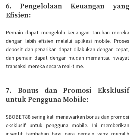
6. Pengelolaan Keuangan yang
Efisien:
Pemain dapat mengelola keuangan taruhan mereka
dengan lebih efisien melalui aplikasi mobile. Proses
deposit dan penarikan dapat dilakukan dengan cepat,
dan pemain dapat dengan mudah memantau riwayat
transaksi mereka secara real-time.
7. Bonus dan Promosi Eksklusif
untuk Pengguna Mobile:
SBOBET88 sering kali menawarkan bonus dan promosi
eksklusif untuk pengguna mobile. Ini memberikan
insentif tambahan bagi para pemain yang memilih