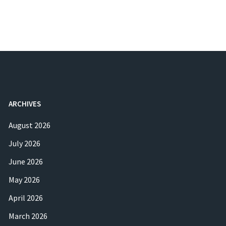
ARCHIVES
August 2026
July 2026
June 2026
May 2026
April 2026
March 2026