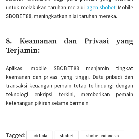
untuk melakukan taruhan melalui
agen sbobet
Mobile
SBOBET88, meningkatkan nilai taruhan mereka.
8. Keamanan dan Privasi yang
Terjamin:
Aplikasi mobile SBOBET88 menjamin tingkat
keamanan dan privasi yang tinggi. Data pribadi dan
transaksi keuangan pemain tetap terlindungi dengan
teknologi enkripsi terkini, memberikan pemain
ketenangan pikiran selama bermain.
Tags
Tagged:
judi bola
sbobet
sbobet indonesia