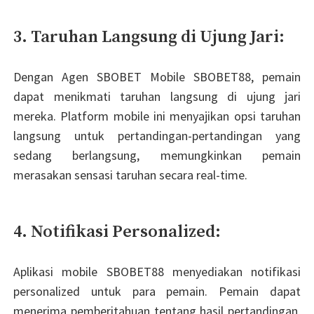
3. Taruhan Langsung di Ujung Jari:
Dengan Agen SBOBET Mobile SBOBET88, pemain
dapat menikmati taruhan langsung di ujung jari
mereka. Platform mobile ini menyajikan opsi taruhan
langsung untuk pertandingan-pertandingan yang
sedang berlangsung, memungkinkan pemain
merasakan sensasi taruhan secara real-time.
4. Notifikasi Personalized:
Aplikasi mobile SBOBET88 menyediakan notifikasi
personalized untuk para pemain. Pemain dapat
menerima pemberitahuan tentang hasil pertandingan,