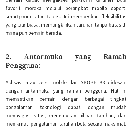
favorit mereka melalui perangkat mobile seperti
smartphone atau tablet. Ini memberikan fleksibilitas
yang luar biasa, memungkinkan taruhan tanpa batas di
mana pun pemain berada.
2. Antarmuka yang Ramah
Pengguna:
Aplikasi atau versi mobile dari SBOBET88 didesain
dengan antarmuka yang ramah pengguna. Hal ini
memastikan pemain dengan berbagai tingkat
pengalaman teknologi dapat dengan mudah
menavigasi situs, menemukan pilihan taruhan, dan
menikmati pengalaman taruhan bola secara maksimal.