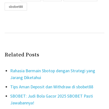
sbobet88
Related Posts
Rahasia Bermain Sbotop dengan Strategi yang
Jarang Diketahui
Tips Aman Deposit dan Withdraw di sbobet88
SBOBET: Judi Bola Gacor 2025 SBOBET Pasti
Jawabannya!