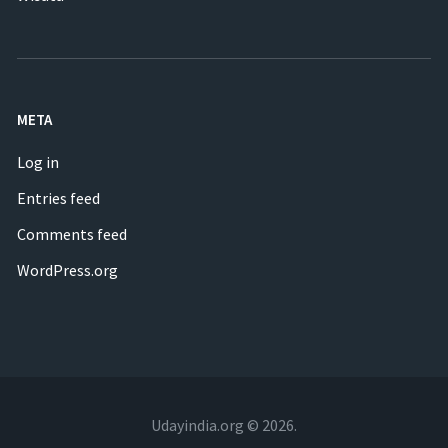
META
Log in
Entries feed
Comments feed
WordPress.org
Udayindia.org © 2026.