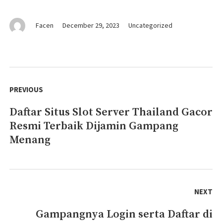
Facen
December 29, 2023
Uncategorized
Post
navigation
PREVIOUS
Daftar Situs Slot Server Thailand Gacor
Previous
Resmi Terbaik Dijamin Gampang
post:
Menang
NEXT
Gampangnya Login serta Daftar di
Next