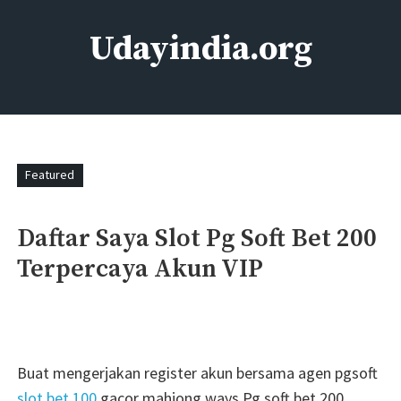
Skip
to
Udayindia.org
content
Film Action Bollywood
Featured
Daftar Saya Slot Pg Soft Bet 200
Terpercaya Akun VIP
Buat mengerjakan register akun bersama agen pgsoft
slot bet 100
gacor mahjong ways Pg soft bet 200