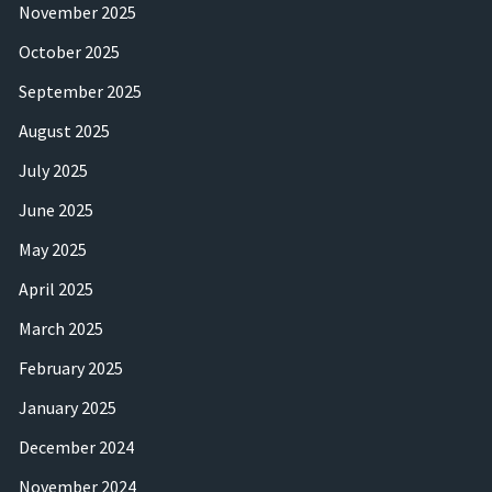
November 2025
October 2025
September 2025
August 2025
July 2025
June 2025
May 2025
April 2025
March 2025
February 2025
January 2025
December 2024
November 2024