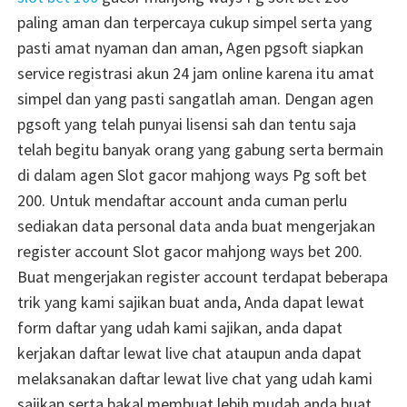
paling aman dan terpercaya cukup simpel serta yang
pasti amat nyaman dan aman, Agen pgsoft siapkan
service registrasi akun 24 jam online karena itu amat
simpel dan yang pasti sangatlah aman. Dengan agen
pgsoft yang telah punyai lisensi sah dan tentu saja
telah begitu banyak orang yang gabung serta bermain
di dalam agen Slot gacor mahjong ways Pg soft bet
200. Untuk mendaftar account anda cuman perlu
sediakan data personal data anda buat mengerjakan
register account Slot gacor mahjong ways bet 200.
Buat mengerjakan register account terdapat beberapa
trik yang kami sajikan buat anda, Anda dapat lewat
form daftar yang udah kami sajikan, anda dapat
kerjakan daftar lewat live chat ataupun anda dapat
melaksanakan daftar lewat live chat yang udah kami
sajikan serta bakal membuat lebih mudah anda buat