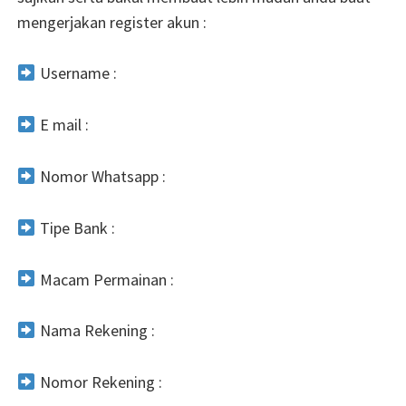
mengerjakan register akun :
Username :
E mail :
Nomor Whatsapp :
Tipe Bank :
Macam Permainan :
Nama Rekening :
Nomor Rekening :