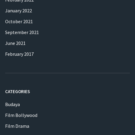
January 2022
October 2021
September 2021
June 2021
February 2017
CATEGORIES
Budaya
Film Bollywood
Film Drama