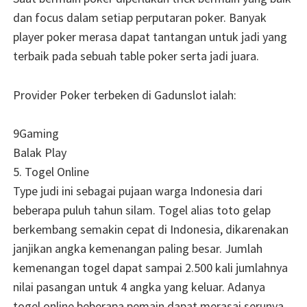
dan focus dalam setiap perputaran poker. Banyak
player poker merasa dapat tantangan untuk jadi yang
terbaik pada sebuah table poker serta jadi juara.
Provider Poker terbeken di Gadunslot ialah:
9Gaming
Balak Play
5. Togel Online
Type judi ini sebagai pujaan warga Indonesia dari
beberapa puluh tahun silam. Togel alias toto gelap
berkembang semakin cepat di Indonesia, dikarenakan
janjikan angka kemenangan paling besar. Jumlah
kemenangan togel dapat sampai 2.500 kali jumlahnya
nilai pasangan untuk 4 angka yang keluar. Adanya
togel online beberapa pemain dapat merasai serunya