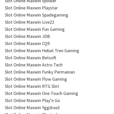
Slot Online Maxwin Vpower
Slot Online Maxwin Playstar
Slot Online Maxwin Spadegaming
Slot Online Maxwin Live22
Slot Online Maxwin Fun Gaming
Slot Online Maxwin JDB
Slot Online Maxwin CQ9
Slot Online Maxwin Hebat Tren Gaming
Slot Online Maxwin Betsoft
Slot Online Maxwin Astro Tech
Slot Online Maxwin Funky Permainan
Slot Online Maxwin Flow Gaming
Slot Online Maxwin RTG Slot
Slot Online Maxwin One Touch Gaming
Slot Online Maxwin Play’n Go
Slot Online Maxwin Yggdrasil