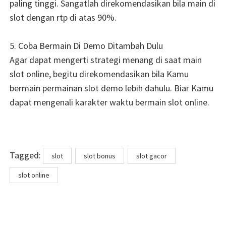
paling tinggi. Sangatlah direkomendasikan bila main di
slot dengan rtp di atas 90%.
5. Coba Bermain Di Demo Ditambah Dulu
Agar dapat mengerti strategi menang di saat main
slot online, begitu direkomendasikan bila Kamu
bermain permainan slot demo lebih dahulu. Biar Kamu
dapat mengenali karakter waktu bermain slot online.
Tags
Tagged:
slot
slot bonus
slot gacor
slot online