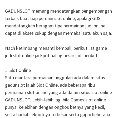
GADUNSLOT memang mendatangkan pengembangan
terbaik buat tiap pemain slot online, apalagi GDS
mendatangkan beragam tipe permainan judi online
dapat di akses cukup dengan memakai satu akun saja.
Nach ketimbang menanti kembali, berikut list game
judi slot online jackpot paling besar jadi berikut:
1. Slot Online
Satu diantara permainan unggulan ada dalam situs
gadunslot ialah Slot Online, ada beberapa ribu
permainan slot online yang ada dalam situs slot online
GADUNSLOT. Lebih-lebih lagi bila Games slot online
punyai kelebihan dengan ongkos betnya yang kecil,
serta hadiah jekpotnya terbesar serta gapai beberapa