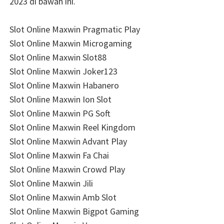
2023 di bawah ini.
Slot Online Maxwin Pragmatic Play
Slot Online Maxwin Microgaming
Slot Online Maxwin Slot88
Slot Online Maxwin Joker123
Slot Online Maxwin Habanero
Slot Online Maxwin Ion Slot
Slot Online Maxwin PG Soft
Slot Online Maxwin Reel Kingdom
Slot Online Maxwin Advant Play
Slot Online Maxwin Fa Chai
Slot Online Maxwin Crowd Play
Slot Online Maxwin Jili
Slot Online Maxwin Amb Slot
Slot Online Maxwin Bigpot Gaming