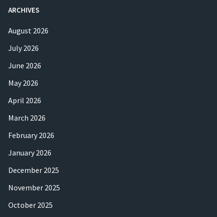
ARCHIVES
August 2026
July 2026
June 2026
May 2026
April 2026
March 2026
February 2026
January 2026
December 2025
November 2025
October 2025