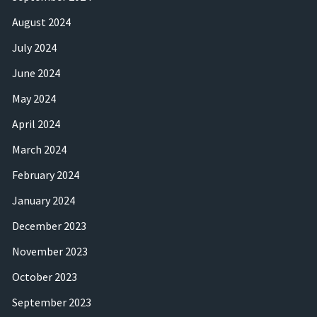
August 2024
July 2024
June 2024
May 2024
April 2024
March 2024
February 2024
January 2024
December 2023
November 2023
October 2023
September 2023