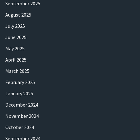
September 2025
August 2025
July 2025
June 2025
May 2025
April 2025
March 2025
February 2025
January 2025
December 2024
November 2024
October 2024
September 2024