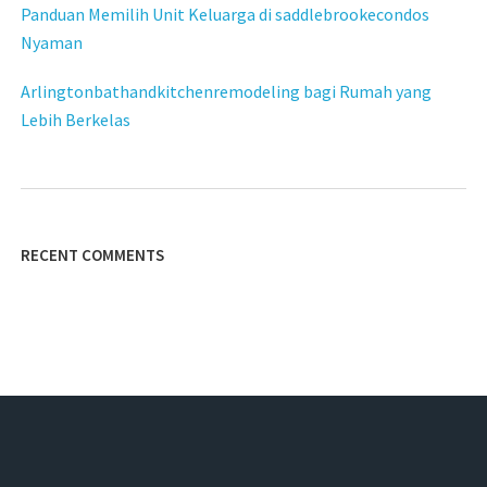
Panduan Memilih Unit Keluarga di saddlebrookecondos
Nyaman
Arlingtonbathandkitchenremodeling bagi Rumah yang
Lebih Berkelas
RECENT COMMENTS