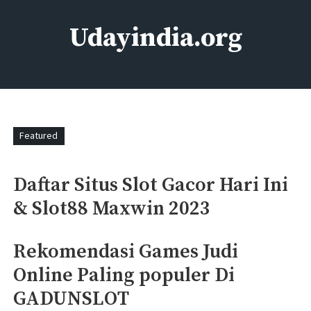
Skip
to
Udayindia.org
content
Film Action Bollywood
Featured
Daftar Situs Slot Gacor Hari Ini
& Slot88 Maxwin 2023
Rekomendasi Games Judi
Online Paling populer Di
GADUNSLOT