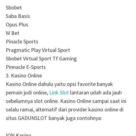
Sbobet
Saba Basis
Opus Plus
W Bet
Pinacle Sports
Pragmatic Play Virtual Sport
Sbobet Virtual Sport Tf Gaming
Pinnacle E-Sports
3. Kasino Online
Kasino Online dahulu yaitu opsi favorite banyak
pemain judi online,
Link Slot
lantaran udah ada jauh
sebelumnya slot online. Kasino Online sampai saat ini
selalu ramai, alternatif dari provider kasino online di
situs GADUNSLOT banyak juga contohnya:
ION Kasino