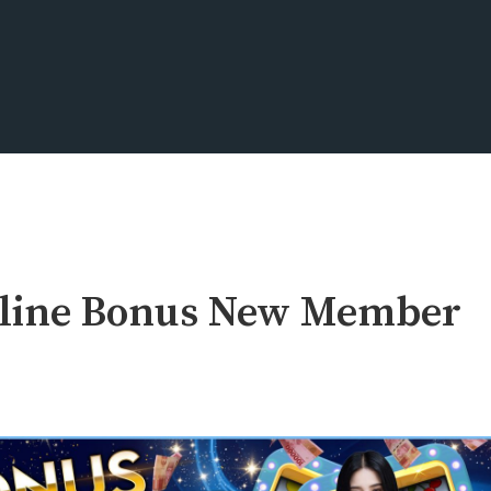
nline Bonus New Member