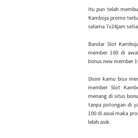
Itu pun telah membu
Kamboja promo terba
selama 7x24jam setia
Bandar Slot Kamboj
member 100 di awal 
bonus new member 100
Disini kamu bisa me
member Slot Kambo
menang di situs bon
tanpa potongan di 
100 di awal maka pro
lebih asik.