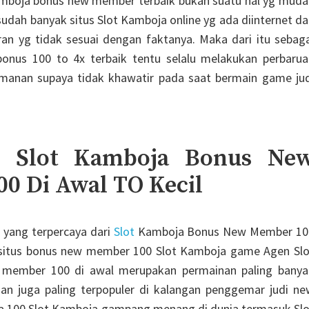
Kamboja bonus new member terbaik bukan suatu hal yg muda
 sudah banyak situs Slot Kamboja online yg ada diinternet d
n yg tidak sesuai dengan faktanya. Maka dari itu sebaga
bonus 100 to 4x terbaik tentu selalu melakukan perbarua
manan supaya tidak khawatir pada saat bermain game jud
di Slot Kamboja Bonus Ne
0 Di Awal TO Kecil
1 yang terpercaya dari
Slot
Kamboja Bonus New Member 10
a situs bonus new member 100 Slot Kamboja game Agen Slo
member 100 di awal merupakan permainan paling banya
n juga paling terpopuler di kalangan penggemar judi ne
 100 Slot Kamboja gampang menang di dunia termasuk Slo