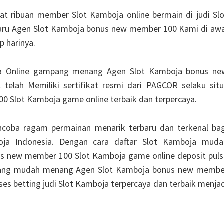
at ribuan member Slot Kamboja online bermain di judi Slo
ru Agen Slot Kamboja bonus new member 100 Kami di awa
p harinya.
a Online gampang menang Agen Slot Kamboja bonus ne
telah Memiliki sertifikat resmi dari PAGCOR selaku situ
 Slot Kamboja game online terbaik dan terpercaya.
ncoba ragam permainan menarik terbaru dan terkenal bag
ja Indonesia. Dengan cara daftar Slot Kamboja muda
us new member 100 Slot Kamboja game online deposit puls
yang mudah menang Agen Slot Kamboja bonus new membe
ses betting judi Slot Kamboja terpercaya dan terbaik menja