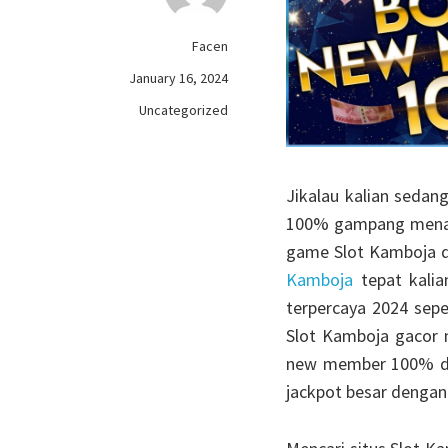
Facen
January 16, 2024
Uncategorized
Jikalau kalian sedan
100% gampang menan
game Slot Kamboja d
Kamboja
tepat kalia
terpercaya 2024 sepe
Slot Kamboja gacor 
new member 100% di 
jackpot besar dengan