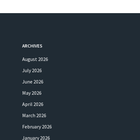
ARCHIVES
August 2026
July 2026
June 2026
May 2026
April 2026
March 2026
February 2026
January 2026