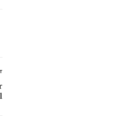
T
r
l