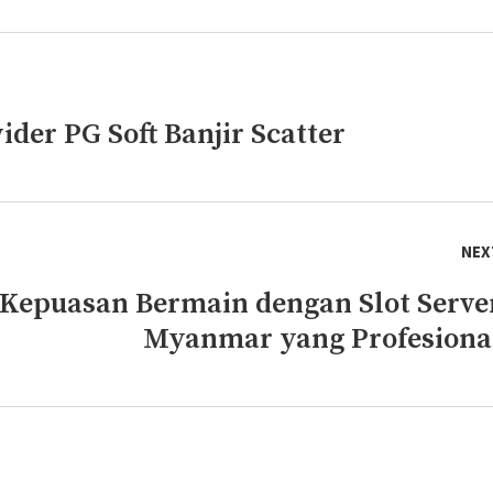
der PG Soft Banjir Scatter
NEX
Kepuasan Bermain dengan Slot Serve
Myanmar yang Profesiona