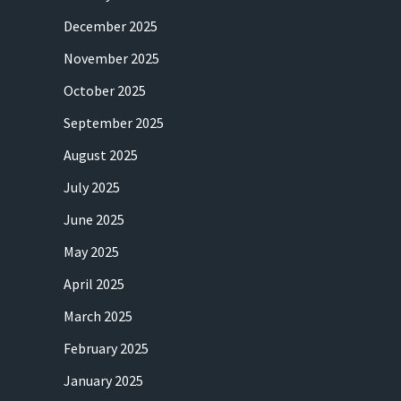
December 2025
November 2025
October 2025
September 2025
August 2025
July 2025
June 2025
May 2025
April 2025
March 2025
February 2025
January 2025