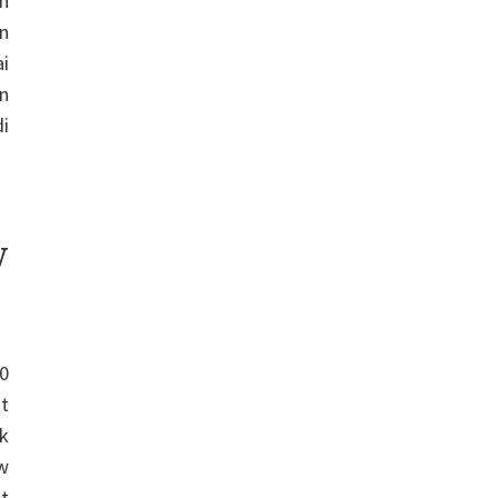
h
an
i
n
i
w
0
t
k
w
t