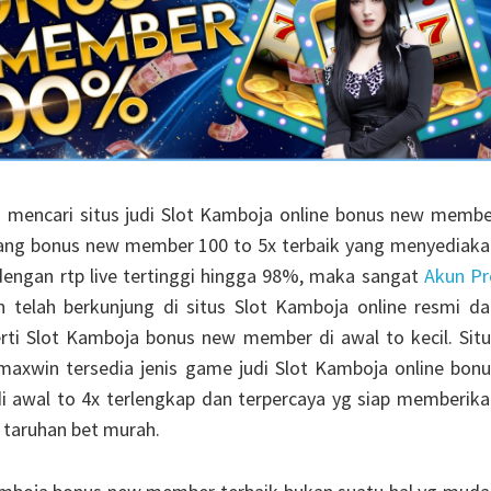
g mencari situs judi Slot Kamboja online bonus new membe
g bonus new member 100 to 5x terbaik yang menyediaka
engan rtp live tertinggi hingga 98%, maka sangat
Akun Pr
n telah berkunjung di situs Slot Kamboja online resmi da
rti Slot Kamboja bonus new member di awal to kecil. Situ
maxwin tersedia jenis game judi Slot Kamboja online bonu
awal to 4x terlengkap dan terpercaya yg siap memberika
 taruhan bet murah.