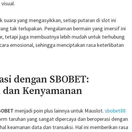
visual.
 suara yang mengasyikkan, setiap putaran di slot ini
ng tak terlupakan. Pengalaman bermain yang imersif ini
r, tetapi juga membuatnya lebih mudah untuk terhubung
ara emosional, sehingga menciptakan rasa keterlibatan
rasi dengan SBOBET:
 dan Kenyamanan
BOBET
menjadi poin plus lainnya untuk Mauslot.
sbobet88
form taruhan yang sangat dipercaya dan beroperasi dengan
 hal keamanan data dan transaksi. Hal ini memberikan rasa