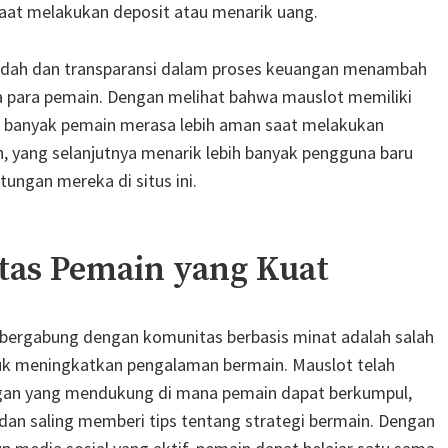
aat melakukan deposit atau menarik uang.
udah dan transparansi dalam proses keuangan menambah
a para pemain. Dengan melihat bahwa mauslot memiliki
, banyak pemain merasa lebih aman saat melakukan
n, yang selanjutnya menarik lebih banyak pengguna baru
ungan mereka di situs ini.
tas Pemain yang Kuat
ni, bergabung dengan komunitas berbasis minat adalah salah
tuk meningkatkan pengalaman bermain. Mauslot telah
gan yang mendukung di mana pemain dapat berkumpul,
dan saling memberi tips tentang strategi bermain. Dengan