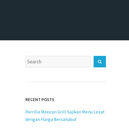
Search
Search
for:
RECENT POSTS
Parrilla Mexican Grill Sajikan Menu Lezat
dengan Harga Bersahabat