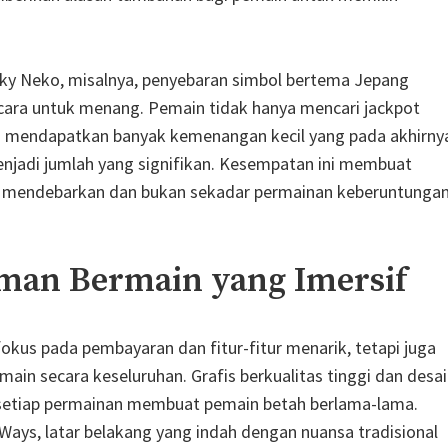
ky Neko, misalnya, penyebaran simbol bertema Jepang
ara untuk menang. Pemain tidak hanya mencari jackpot
isa mendapatkan banyak kemenangan kecil yang pada akhirny
njadi jumlah yang signifikan. Kesempatan ini membuat
sa mendebarkan dan bukan sekadar permainan keberuntungan
aman Bermain yang Imersif
okus pada pembayaran dan fitur-fitur menarik, tetapi juga
ain secara keseluruhan. Grafis berkualitas tinggi dan desa
setiap permainan membuat pemain betah berlama-lama.
Ways, latar belakang yang indah dengan nuansa tradisional