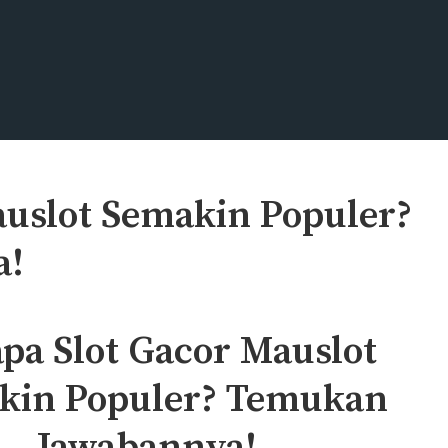
auslot Semakin Populer?
a!
pa Slot Gacor Mauslot
kin Populer? Temukan
Jawabannya!