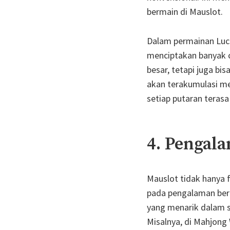
bermain di Mauslot.
Dalam permainan Luc
menciptakan banyak c
besar, tetapi juga b
akan terakumulasi me
setiap putaran tera
4. Pengal
Mauslot tidak hanya f
pada pengalaman berm
yang menarik dalam 
Misalnya, di Mahjong 