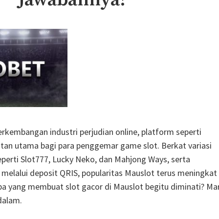
rkembangan industri perjudian online, platform seperti
tan utama bagi para penggemar game slot. Berkat variasi
perti Slot777, Lucky Neko, dan Mahjong Ways, serta
melalui deposit QRIS, popularitas Mauslot terus meningkat
apa yang membuat slot gacor di Mauslot begitu diminati? Mar
dalam.