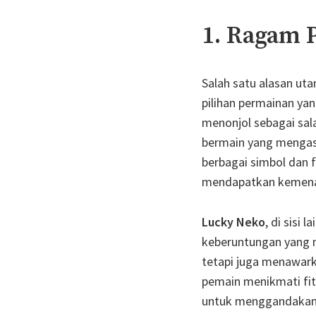
1. Ragam 
Salah satu alasan u
pilihan permainan ya
menonjol sebagai sal
bermain yang mengas
berbagai simbol dan
mendapatkan kemenan
Lucky Neko
, di sisi
keberuntungan yang m
tetapi juga menawar
pemain menikmati fi
untuk menggandakan