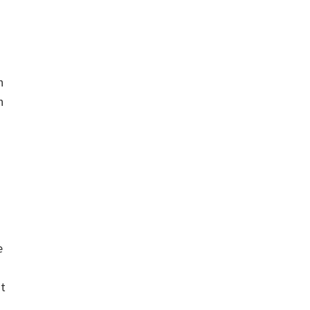
n
n
e
t