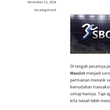
November 12, 2024
Uncategorized
Di tengah pesatnya pe
Mauslot
menjadi soro
permainan menarik se
kemudahan transaksi 
setiap harinya. Tapi 
kita telaah lebih men