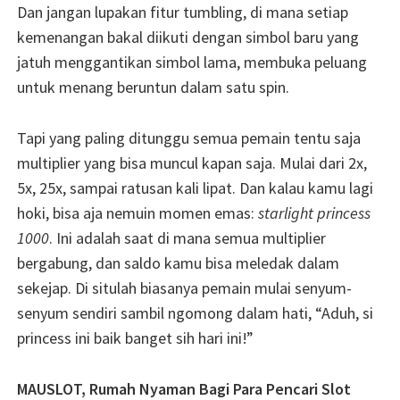
Dan jangan lupakan fitur tumbling, di mana setiap
kemenangan bakal diikuti dengan simbol baru yang
jatuh menggantikan simbol lama, membuka peluang
untuk menang beruntun dalam satu spin.
Tapi yang paling ditunggu semua pemain tentu saja
multiplier yang bisa muncul kapan saja. Mulai dari 2x,
5x, 25x, sampai ratusan kali lipat. Dan kalau kamu lagi
hoki, bisa aja nemuin momen emas:
starlight princess
1000
. Ini adalah saat di mana semua multiplier
bergabung, dan saldo kamu bisa meledak dalam
sekejap. Di situlah biasanya pemain mulai senyum-
senyum sendiri sambil ngomong dalam hati, “Aduh, si
princess ini baik banget sih hari ini!”
MAUSLOT, Rumah Nyaman Bagi Para Pencari Slot