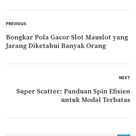
Post
navigation
PREVIOUS
Bongkar Pola Gacor Slot Mauslot yang
Previous
Jarang Diketahui Banyak Orang
post:
NEXT
Super Scatter: Panduan Spin Efisien
Next
untuk Modal Terbatas
post: