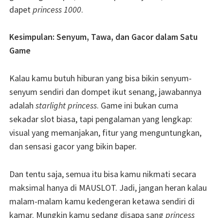
dapet
princess 1000
.
Kesimpulan: Senyum, Tawa, dan Gacor dalam Satu
Game
Kalau kamu butuh hiburan yang bisa bikin senyum-
senyum sendiri dan dompet ikut senang, jawabannya
adalah
starlight princess
. Game ini bukan cuma
sekadar slot biasa, tapi pengalaman yang lengkap:
visual yang memanjakan, fitur yang menguntungkan,
dan sensasi gacor yang bikin baper.
Dan tentu saja, semua itu bisa kamu nikmati secara
maksimal hanya di MAUSLOT. Jadi, jangan heran kalau
malam-malam kamu kedengeran ketawa sendiri di
kamar. Mungkin kamu sedang disapa sang
princess