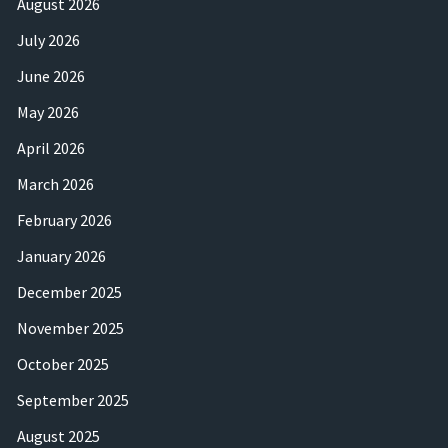
August 2026
July 2026
June 2026
May 2026
April 2026
March 2026
February 2026
January 2026
December 2025
November 2025
October 2025
September 2025
August 2025