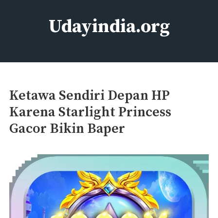
Skip
to
Udayindia.org
content
Film Action Bollywood
Ketawa Sendiri Depan HP
Karena Starlight Princess
Gacor Bikin Baper