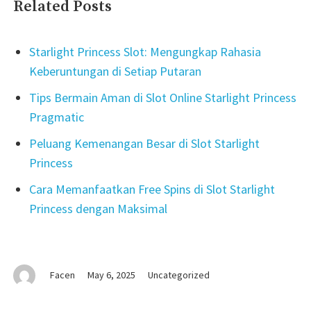
Related Posts
Starlight Princess Slot: Mengungkap Rahasia
Keberuntungan di Setiap Putaran
Tips Bermain Aman di Slot Online Starlight Princess
Pragmatic
Peluang Kemenangan Besar di Slot Starlight
Princess
Cara Memanfaatkan Free Spins di Slot Starlight
Princess dengan Maksimal
Facen
May 6, 2025
Uncategorized