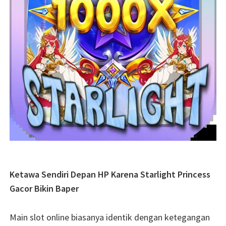
Ketawa Sendiri Depan HP Karena Starlight Princess
Gacor Bikin Baper
Main slot online biasanya identik dengan ketegangan