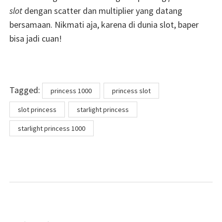
slot
dengan scatter dan multiplier yang datang
bersamaan. Nikmati aja, karena di dunia slot, baper
bisa jadi cuan!
Tags
Tagged:
princess 1000
princess slot
slot princess
starlight princess
starlight princess 1000