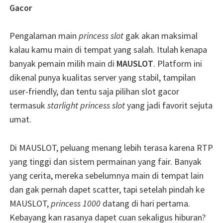
Gacor
Pengalaman main
princess slot
gak akan maksimal
kalau kamu main di tempat yang salah. Itulah kenapa
banyak pemain milih main di
MAUSLOT
. Platform ini
dikenal punya kualitas server yang stabil, tampilan
user-friendly, dan tentu saja pilihan slot gacor
termasuk
starlight princess slot
yang jadi favorit sejuta
umat.
Di MAUSLOT, peluang menang lebih terasa karena RTP
yang tinggi dan sistem permainan yang fair. Banyak
yang cerita, mereka sebelumnya main di tempat lain
dan gak pernah dapet scatter, tapi setelah pindah ke
MAUSLOT,
princess 1000
datang di hari pertama.
Kebayang kan rasanya dapet cuan sekaligus hiburan?