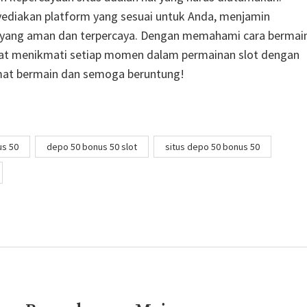
diakan platform yang sesuai untuk Anda, menjamin
yang aman dan terpercaya. Dengan memahami cara bermai
pat menikmati setiap momen dalam permainan slot dengan
amat bermain dan semoga beruntung!
us 50
depo 50 bonus 50 slot
situs depo 50 bonus 50