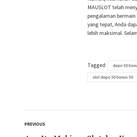
MAUSLOT telah menye
pengalaman bermain 
yang tepat, Anda da
lebih maksimal. Sel
Tags
Tagged:
depo 50 bon
slot depo 50 bonus 50
Post
PREVIOUS
navigation