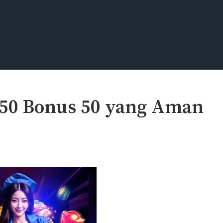
o 50 Bonus 50 yang Aman