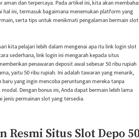
r aman dan terpercaya. Pada artikel ini, kita akan membaha
i hal ini, termasuk bagaimana menemukan platform yang
rmain, serta tips untuk menikmati pengalaman bermain slot
i kita pelajari lebih dalam mengenai apa itu link login slot
ara sederhana, link login ini mengarah kepada situs
memberikan penawaran deposit awal sebesar 50 ribu rupiah
a, yaitu 50 ribu rupiah. Ini adalah tawaran yang menarik,
n baru yang ingin mencoba peruntungan mereka tanpa
modal. Dengan bonus ini, Anda dapat bermain lebih lama
 jenis permainan slot yang tersedia.
n Resmi Situs Slot Depo 5