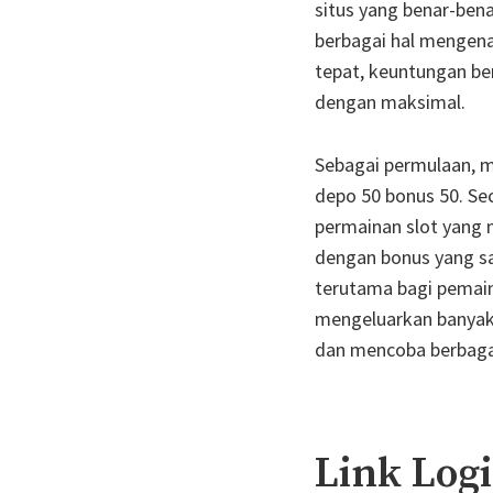
situs yang benar-bena
berbagai hal mengena
tepat, keuntungan be
dengan maksimal.
Sebagai permulaan, mar
depo 50 bonus 50. Sec
permainan slot yang 
dengan bonus yang sam
terutama bagi pemai
mengeluarkan banyak 
dan mencoba berbagai
Link Logi