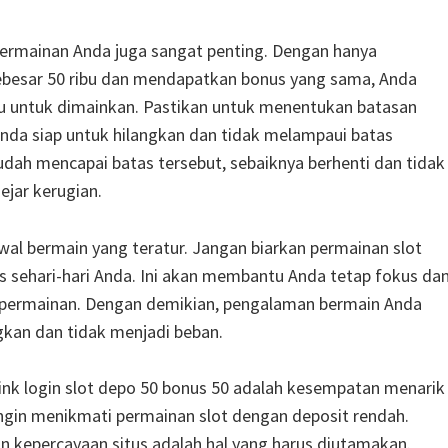
ermainan Anda juga sangat penting. Dengan hanya
ebesar 50 ribu dan mendapatkan bonus yang sama, Anda
ibu untuk dimainkan. Pastikan untuk menentukan batasan
nda siap untuk hilangkan dan tidak melampaui batas
udah mencapai batas tersebut, sebaiknya berhenti dan tidak
jar kerugian.
adwal bermain yang teratur. Jangan biarkan permainan slot
 sehari-hari Anda. Ini akan membantu Anda tetap fokus da
m permainan. Dengan demikian, pengalaman bermain Anda
kan dan tidak menjadi beban.
link login slot depo 50 bonus 50 adalah kesempatan menarik
 ingin menikmati permainan slot dengan deposit rendah.
kepercayaan situs adalah hal yang harus diutamakan.