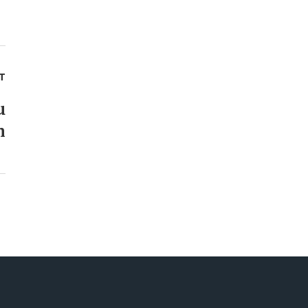
T
u
n