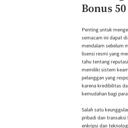
Bonus 50
Penting untuk menge
semacam ini dapat dia
mendalam sebelum mem
lisensi resmi yang me
tahu tentang reputasi
memiliki sistem keam
pelanggan yang respo
karena kredibilitas
kemudahan bagi para 
Salah satu keunggula
pribadi dan transaks
enkripsi dan teknolog