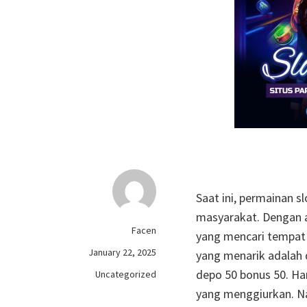
Saat ini, permainan sl
masyarakat. Dengan a
Facen
yang mencari tempat 
January 22, 2025
yang menarik adalah
depo 50 bonus 50. Ha
Uncategorized
yang menggiurkan. N