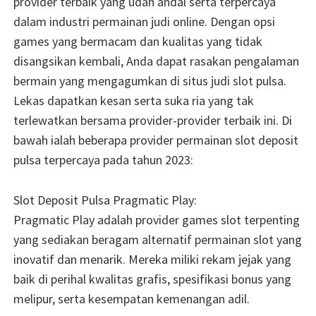
provider terbaik yang udah andal serta terpercaya
dalam industri permainan judi online. Dengan opsi
games yang bermacam dan kualitas yang tidak
disangsikan kembali, Anda dapat rasakan pengalaman
bermain yang mengagumkan di situs judi slot pulsa.
Lekas dapatkan kesan serta suka ria yang tak
terlewatkan bersama provider-provider terbaik ini. Di
bawah ialah beberapa provider permainan slot deposit
pulsa terpercaya pada tahun 2023:
Slot Deposit Pulsa Pragmatic Play:
Pragmatic Play adalah provider games slot terpenting
yang sediakan beragam alternatif permainan slot yang
inovatif dan menarik. Mereka miliki rekam jejak yang
baik di perihal kwalitas grafis, spesifikasi bonus yang
melipur, serta kesempatan kemenangan adil.