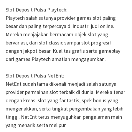
Slot Deposit Pulsa Playtech:
Playtech salah satunya provider games slot paling
besar dan paling terpercaya di industri judi online.
Mereka menjajakan bermacam objek slot yang
bervariasi, dari slot classic sampai slot progresif
dengan jekpot besar. Kualitas grafis serta gameplay
dari games Playtech amatlah mengagumkan.
Slot Deposit Pulsa NetEnt:
NetEnt sudah lama dikenali menjadi salah satunya
provider permainan slot terbaik di dunia. Mereka tenar
dengan kreasi slot yang fantastis, spek bonus yang
mengenakkan, serta tingkat pengembalian yang lebih
tinggi. NetEnt terus menyuguhkan pengalaman main
yang menarik serta melipur.