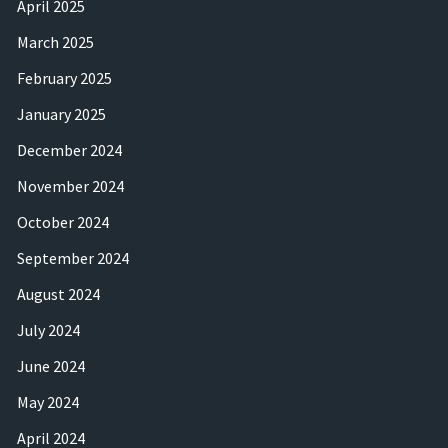
April 2025
March 2025
February 2025
January 2025
December 2024
November 2024
October 2024
September 2024
August 2024
July 2024
June 2024
May 2024
April 2024