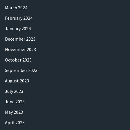
March 2024
February 2024
January 2024
December 2023
November 2023
October 2023
September 2023
August 2023
July 2023
June 2023
May 2023
April 2023