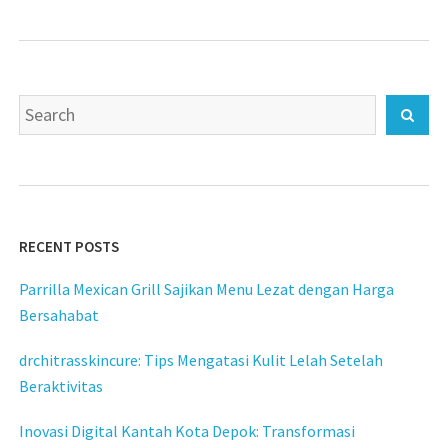
Search
Sear
for:
RECENT POSTS
Parrilla Mexican Grill Sajikan Menu Lezat dengan Harga
Bersahabat
drchitrasskincure: Tips Mengatasi Kulit Lelah Setelah
Beraktivitas
Inovasi Digital Kantah Kota Depok: Transformasi