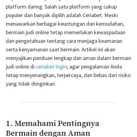
platform daring. Salah satu platform yang cukup
populer dan banyak dipilih adalah Ceriabet. Meski
menawarkan berbagai keuntungan dan kemudahan,
bermain judi online tetap memerlukan kewaspadaan
dan pengetahuan tentang cara menjaga keamanan
serta kenyamanan saat bermain. Artikel ini akan
menyajikan panduan lengkap dan aman dalam bermain
judi online di
ceriabet login
, agar pengalaman Anda
tetap menyenangkan, terpercaya, dan bebas dari risiko
yang tidak diinginkan.
1. Memahami Pentingnya
Bermain dengan Aman