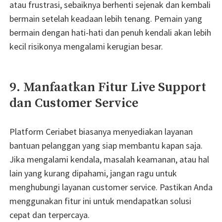
atau frustrasi, sebaiknya berhenti sejenak dan kembali
bermain setelah keadaan lebih tenang. Pemain yang
bermain dengan hati-hati dan penuh kendali akan lebih
kecil risikonya mengalami kerugian besar.
9. Manfaatkan Fitur Live Support
dan Customer Service
Platform Ceriabet biasanya menyediakan layanan
bantuan pelanggan yang siap membantu kapan saja.
Jika mengalami kendala, masalah keamanan, atau hal
lain yang kurang dipahami, jangan ragu untuk
menghubungi layanan customer service. Pastikan Anda
menggunakan fitur ini untuk mendapatkan solusi
cepat dan terpercaya.