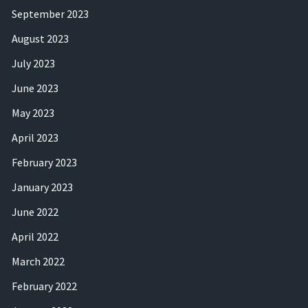
September 2023
August 2023
July 2023
June 2023
May 2023
April 2023
February 2023
January 2023
June 2022
April 2022
March 2022
February 2022