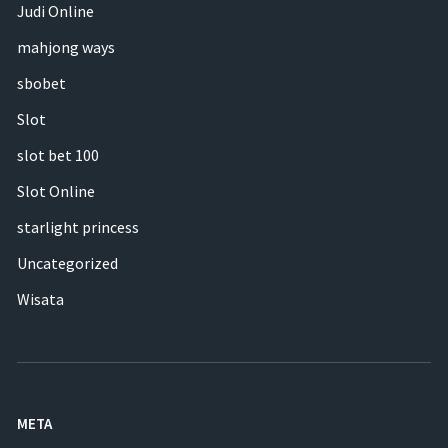
Judi Online
mahjong ways
sbobet
Slot
slot bet 100
Slot Online
starlight princess
Uncategorized
Wisata
META