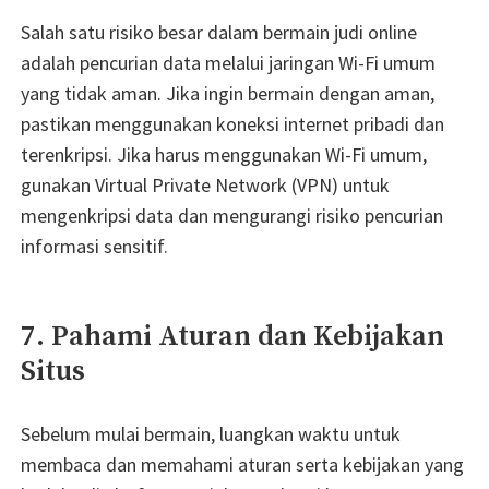
Salah satu risiko besar dalam bermain judi online
adalah pencurian data melalui jaringan Wi-Fi umum
yang tidak aman. Jika ingin bermain dengan aman,
pastikan menggunakan koneksi internet pribadi dan
terenkripsi. Jika harus menggunakan Wi-Fi umum,
gunakan Virtual Private Network (VPN) untuk
mengenkripsi data dan mengurangi risiko pencurian
informasi sensitif.
7. Pahami Aturan dan Kebijakan
Situs
Sebelum mulai bermain, luangkan waktu untuk
membaca dan memahami aturan serta kebijakan yang