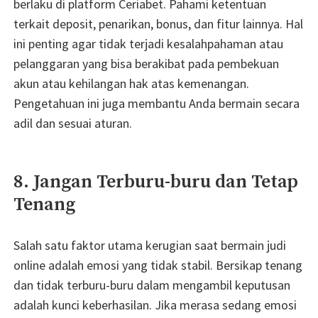
berlaku di platform Ceriabet. Pahami ketentuan
terkait deposit, penarikan, bonus, dan fitur lainnya. Hal
ini penting agar tidak terjadi kesalahpahaman atau
pelanggaran yang bisa berakibat pada pembekuan
akun atau kehilangan hak atas kemenangan.
Pengetahuan ini juga membantu Anda bermain secara
adil dan sesuai aturan.
8. Jangan Terburu-buru dan Tetap
Tenang
Salah satu faktor utama kerugian saat bermain judi
online adalah emosi yang tidak stabil. Bersikap tenang
dan tidak terburu-buru dalam mengambil keputusan
adalah kunci keberhasilan. Jika merasa sedang emosi