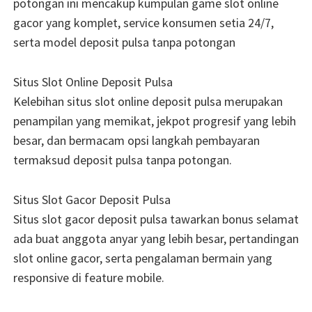
potongan ini mencakup kumpulan game slot online
gacor yang komplet, service konsumen setia 24/7,
serta model deposit pulsa tanpa potongan
Situs Slot Online Deposit Pulsa
Kelebihan situs slot online deposit pulsa merupakan
penampilan yang memikat, jekpot progresif yang lebih
besar, dan bermacam opsi langkah pembayaran
termaksud deposit pulsa tanpa potongan.
Situs Slot Gacor Deposit Pulsa
Situs slot gacor deposit pulsa tawarkan bonus selamat
ada buat anggota anyar yang lebih besar, pertandingan
slot online gacor, serta pengalaman bermain yang
responsive di feature mobile.