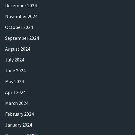
December 2024
November 2024
October 2024
September 2024
August 2024
July 2024
June 2024
May 2024
April 2024
March 2024
February 2024
January 2024