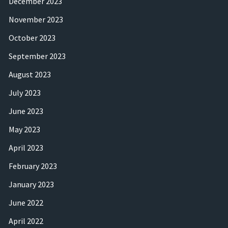
December 2023
November 2023
October 2023
September 2023
August 2023
July 2023
June 2023
May 2023
April 2023
February 2023
January 2023
June 2022
April 2022