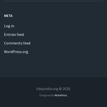
META
Log in
Entries feed
Comments feed
WordPress.org
Udayindia.org © 2026.
Designed by
MotoPress
.