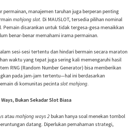
r permainan, manajemen taruhan juga berperan penting
ermain
mahjong slot
. Di MAUSLOT, tersedia pilihan nominal
el. Pemain disarankan untuk tidak tergesa-gesa menaikkan
elum benar-benar memahami irama permainan.
alam sesi-sesi tertentu dan hindari bermain secara maraton
ihan waktu yang tepat juga sering kali memengaruhi hasil
istem RNG (Random Number Generator) bisa memberikan
ngkan pada jam-jam tertentu—hal ini berdasarkan
emain di komunitas pecinta
slot mahjong
.
 Ways, Bukan Sekadar Slot Biasa
ys
atau
mahjong ways 2
bukan hanya soal menekan tombol
beruntungan datang. Diperlukan pemahaman strategi,