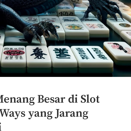
enang Besar di Slot
Ways yang Jarang
i