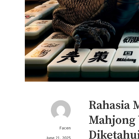
Rahasia M
Mahjong 
Facen
Diketahu
June 21, 2025