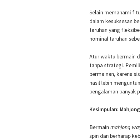
Selain memahami fitu
dalam kesuksesan b
taruhan yang fleksib
nominal taruhan seb
Atur waktu bermain d
tanpa strategi. Pemil
permainan, karena s
hasil lebih menguntu
pengalaman banyak p
Kesimpulan: Mahjong
Bermain
mahjong wa
spin dan berharap ke