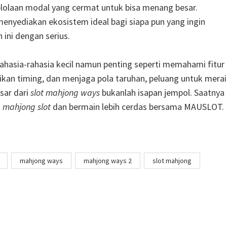
lolaan modal yang cermat untuk bisa menang besar.
yediakan ekosistem ideal bagi siapa pun yang ingin
ini dengan serius.
hasia-rahasia kecil namun penting seperti memahami fitur
ikan timing, dan menjaga pola taruhan, peluang untuk mera
sar dari
slot mahjong ways
bukanlah isapan jempol. Saatnya
i
mahjong slot
dan bermain lebih cerdas bersama MAUSLOT.
mahjong ways
mahjong ways 2
slot mahjong