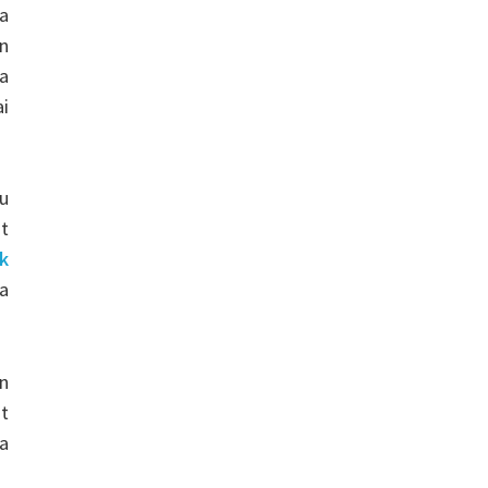
a
n
na
i
u
t
ik
a
n
t
a