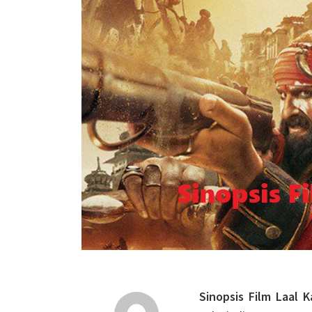
Sinopsis Film Laal 