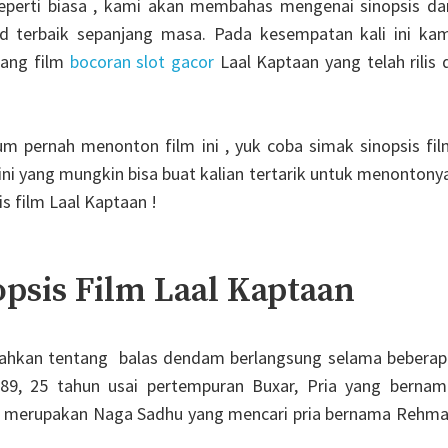
seperti biasa , kami akan membahas mengenai sinopsis dar
od terbaik sepanjang masa. Pada kesempatan kali ini kam
ang film
bocoran slot gacor
Laal Kaptaan yang telah rilis 
um pernah menonton film ini , yuk coba simak sinopsis fi
ini yang mungkin bisa buat kalian tertarik untuk menontony
is film Laal Kaptaan !
opsis Film Laal Kaptaan
ahkan tentang balas dendam berlangsung selama beberap
89, 25 tahun usai pertempuran Buxar, Pria yang bernam
an) merupakan Naga Sadhu yang mencari pria bernama Rehma