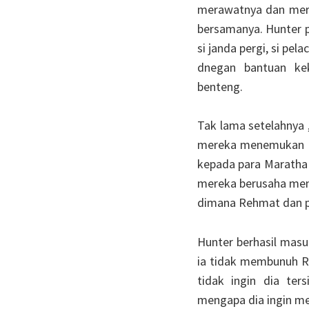
merawatnya dan mer
bersamanya. Hunter 
si janda pergi, si pela
dnegan bantuan kek
benteng.
Tak lama setelahnya
mereka menemukan R
kepada para Maratha
mereka berusaha men
dimana Rehmat dan p
Hunter berhasil mas
ia tidak membunuh 
tidak ingin dia ter
mengapa dia ingin m