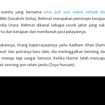
u wanita yang bernama
situs judi slot online terbaik d
Bibi (Sonakshi Sinha), Rehmat merupakan pemimpin kerajaa
India Utara. Rehmat dikenal sebagai sosok jahat yang suk
ta dari kerajaan dan membunuh para pelayannya.
ukannya, Orang kepercayaannya yaitu Aadham Khan (Aami
erawat dan putranya baru lahir, dia meninggalkan benteng d
n menuju tepi sungai Yamuna. Ketika Hunter telah mencapa
hat seorang pun selain janda (Zoya Hussain).