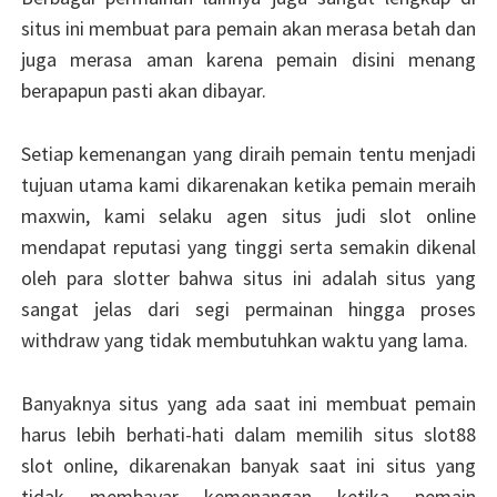
situs ini membuat para pemain akan merasa betah dan
juga merasa aman karena pemain disini menang
berapapun pasti akan dibayar.
Setiap kemenangan yang diraih pemain tentu menjadi
tujuan utama kami dikarenakan ketika pemain meraih
maxwin, kami selaku agen situs judi slot online
mendapat reputasi yang tinggi serta semakin dikenal
oleh para slotter bahwa situs ini adalah situs yang
sangat jelas dari segi permainan hingga proses
withdraw yang tidak membutuhkan waktu yang lama.
Banyaknya situs yang ada saat ini membuat pemain
harus lebih berhati-hati dalam memilih situs slot88
slot online, dikarenakan banyak saat ini situs yang
tidak membayar kemenangan ketika pemain