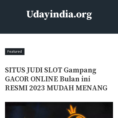
Skip
to
Udayindia.org
content
Film Action Bollywood
Featured
SITUS JUDI SLOT Gampang
GACOR ONLINE Bulan ini
RESMI 2023 MUDAH MENANG