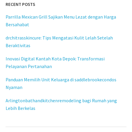
RECENT POSTS
Parrilla Mexican Grill Sajikan Menu Lezat dengan Harga
Bersahabat
drchitrasskincure: Tips Mengatasi Kulit Lelah Setelah
Beraktivitas
Inovasi Digital Kantah Kota Depok: Transformasi
Pelayanan Pertanahan
Panduan Memilih Unit Keluarga di saddlebrookecondos
Nyaman
Arlingtonbathandkitchenremodeling bagi Rumah yang
Lebih Berkelas