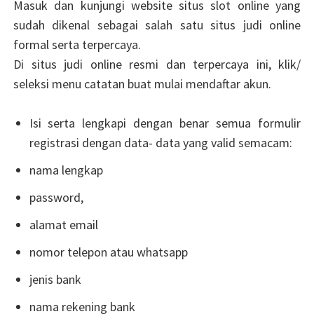
Masuk dan kunjungi website situs slot online yang
sudah dikenal sebagai salah satu situs judi online
formal serta terpercaya.
Di situs judi online resmi dan terpercaya ini, klik/
seleksi menu catatan buat mulai mendaftar akun.
Isi serta lengkapi dengan benar semua formulir
registrasi dengan data- data yang valid semacam:
nama lengkap
password,
alamat email
nomor telepon atau whatsapp
jenis bank
nama rekening bank