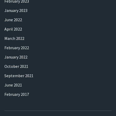
February 2023
January 2023
June 2022
April 2022
March 2022
February 2022
January 2022
October 2021
September 2021
June 2021
February 2017