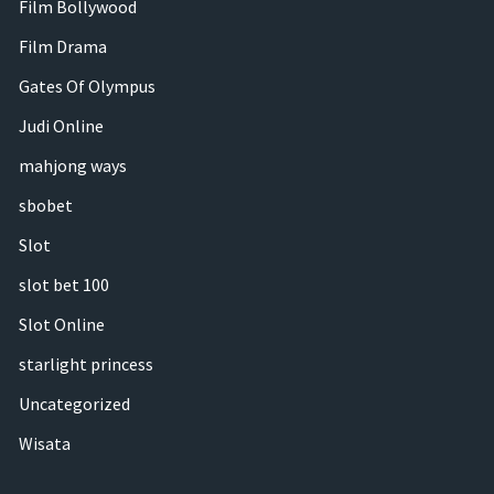
Film Bollywood
Film Drama
Gates Of Olympus
Judi Online
mahjong ways
sbobet
Slot
slot bet 100
Slot Online
starlight princess
Uncategorized
Wisata