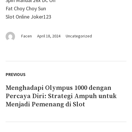
Spin Manual 26x DC On
Fat Choy Choy Sun
Slot Online Joker123
Facen
April 18, 2024
Uncategorized
Post
navigation
PREVIOUS
Menghadapi Olympus 1000 dengan
Previous
Percaya Diri: Strategi Ampuh untuk
post:
Menjadi Pemenang di Slot