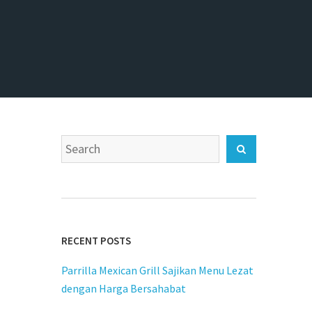
Search
Search
for:
RECENT POSTS
Parrilla Mexican Grill Sajikan Menu Lezat
dengan Harga Bersahabat