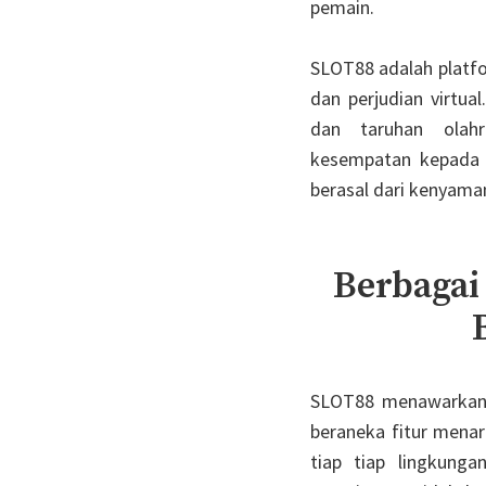
pemain.
SLOT88 adalah platf
dan perjudian virtua
dan taruhan olah
kesempatan kepada 
berasal dari kenyam
Berbagai
SLOT88 menawarkan 
beraneka fitur menar
tiap tiap lingkun