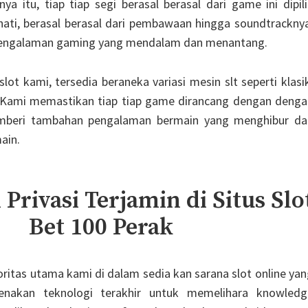
ya itu, tiap tiap segi berasal berasal dari game ini dipil
ati, berasal berasal dari pembawaan hingga soundtracknya
pengalaman gaming yang mendalam dan menantang.
ot kami, tersedia beraneka variasi mesin slt seperti klasi
f. Kami memastikan tiap tiap game dirancang dengan denga
beri tambahan pengalaman bermain yang menghibur da
ain.
rivasi Terjamin di Situs Slo
Bet 100 Perak
ritas utama kami di dalam sedia kan sarana slot online ya
kenakan teknologi terakhir untuk memelihara knowledg