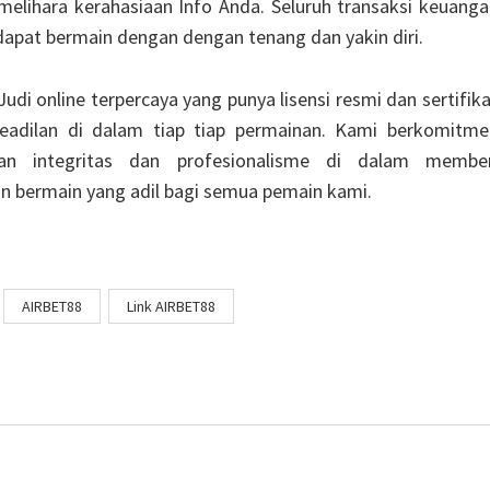
elihara kerahasiaan Info Anda. Seluruh transaksi keuanga
 dapat bermain dengan dengan tenang dan yakin diri.
udi online terpercaya yang punya lisensi resmi dan sertifik
adilan di dalam tiap tiap permainan. Kami berkomitme
n integritas dan profesionalisme di dalam member
 bermain yang adil bagi semua pemain kami.
AIRBET88
Link AIRBET88