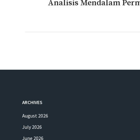
Analisis Mendalam Perm
Next
post:
ARCHIVES
August 2026
July 2026
June 2026