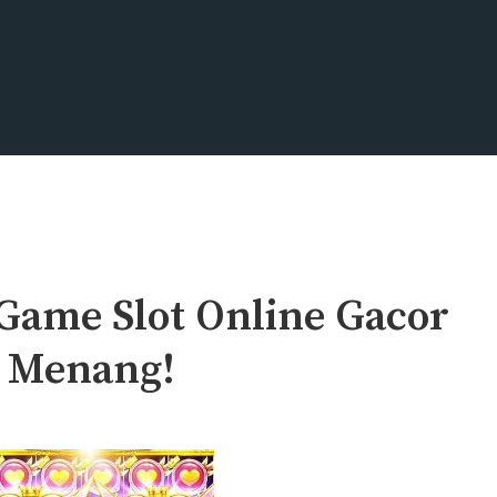
 Game Slot Online Gacor
 Menang!