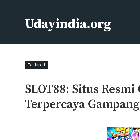
Skip
to
Udayindia.org
content
Film Action Bollywood
Featured
SLOT88: Situs Resmi
Terpercaya Gampang