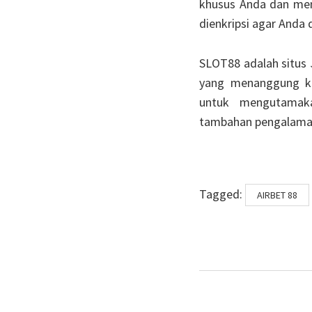
khusus Anda dan mem
dienkripsi agar Anda
SLOT88 adalah situs J
yang menanggung ke
untuk mengutamaka
tambahan pengalaman
Tags
Tagged:
AIRBET 88