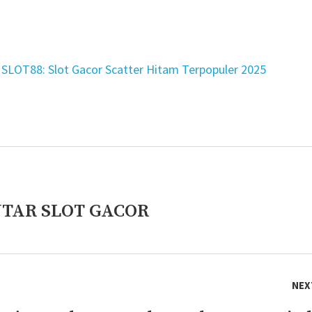
 SLOT88: Slot Gacor Scatter Hitam Terpopuler 2025
TAR SLOT GACOR
NEX