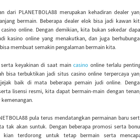
lan dari PLANETBOLA88 merupakan kehadiran dealer yan
anjang bermain. Beberapa dealer elok bisa jadi kawan kit
 casino online. Dengan demikian, kita bukan sekedar dapa
udi kasino online yang menakutkan, dan juga berhubunga
 bisa membuat semakin pengalaman bermain kita.
serta keyakinan di saat main
casino
online terlalu pentin
bisa terbuktikan jadi situs casino online terpercaya yan
jejak baik di mata beberapa pemain judi online. Denga
 serta lisensi resmi, kita dapat bermain-main dengan tena
ar kemenangan.
ANETBOLA88 pula terus mendatangkan permainan baru sert
kita tak akan suntuk. Dengan beberapa promosi serta bonu
l kian terdorong untuk tetap bermain serta mencapa