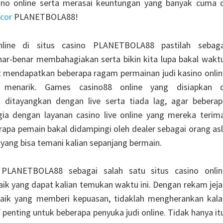
ino online serta merasai keuntungan yang banyak cuma d
cor
PLANETBOLA88!
nline di situs casino PLANETBOLA88 pastilah sebaga
ar-benar membahagiakan serta bikin kita lupa bakal waktu
apat mendapatkan beberapa ragam permainan judi kasino onli
 menarik. Games casino88 online yang disiapkan d
ditayangkan dengan live serta tiada lag, agar beberap
ia dengan layanan casino live online yang mereka terima
rapa pemain bakal didampingi oleh dealer sebagai orang asl
 yang bisa temani kalian sepanjang bermain.
e PLANETBOLA88 sebagai salah satu situs casino onlin
baik yang dapat kalian temukan waktu ini. Dengan rekam jej
baik yang memberi kepuasan, tidaklah mengherankan kala
tif penting untuk beberapa penyuka judi online. Tidak hanya it