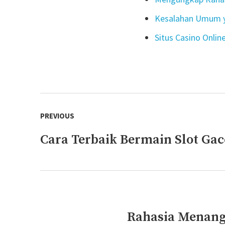
Kesalahan Umum ya
Situs Casino Online
Post
PREVIOUS
navigation
Cara Terbaik Bermain Slot Ga
Previous
post:
Rahasia Menang 
Next