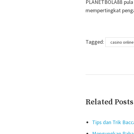
PLANETBOLA88 pula t
mempertingkat peng
Tags
Tagged:
casino onlin
Related Posts
Tips dan Trik Bacc
Mengungkap Rahasi