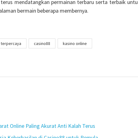
erus mendatangkan permainan terbaru serta terbaik untu
alaman bermain beberapa membernya.
e terpercaya
casino88
kasino online
arat Online Paling Akurat Anti Kalah Terus
a Keberhasilan di Casino88 untuk Pemula