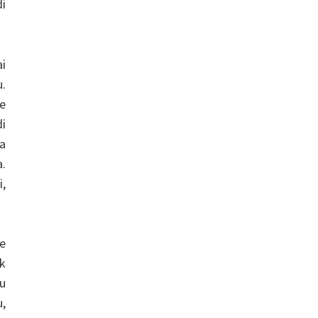
i
i
.
ne
i
a
.
i,
e
ak
u
u,