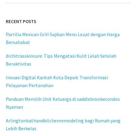
RECENT POSTS
Parrilla Mexican Grill Sajikan Menu Lezat dengan Harga
Bersahabat
drchitrasskincure: Tips Mengatasi Kulit Lelah Setelah
Beraktivitas
Inovasi Digital Kantah Kota Depok: Transformasi
Pelayanan Pertanahan
Panduan Memilih Unit Keluarga di saddlebrookecondos
Nyaman
Arlingtonbathandkitchenremodeling bagi Rumah yang
Lebih Berkelas