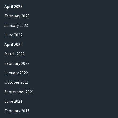
April 2023
February 2023
January 2023
June 2022
April 2022
March 2022
February 2022
January 2022
October 2021
September 2021
June 2021
February 2017