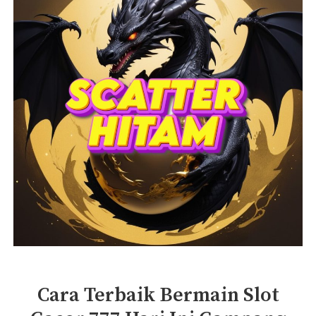
Cara Terbaik Bermain Slot