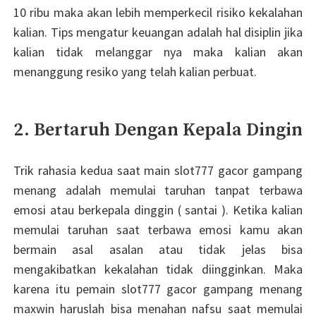
10 ribu maka akan lebih memperkecil risiko kekalahan
kalian. Tips mengatur keuangan adalah hal disiplin jika
kalian tidak melanggar nya maka kalian akan
menanggung resiko yang telah kalian perbuat.
2. Bertaruh Dengan Kepala Dingin
Trik rahasia kedua saat main slot777 gacor gampang
menang adalah memulai taruhan tanpat terbawa
emosi atau berkepala dinggin ( santai ). Ketika kalian
memulai taruhan saat terbawa emosi kamu akan
bermain asal asalan atau tidak jelas bisa
mengakibatkan kekalahan tidak diingginkan. Maka
karena itu pemain slot777 gacor gampang menang
maxwin haruslah bisa menahan nafsu saat memulai